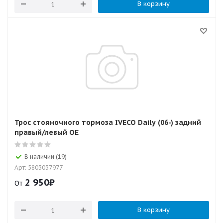
В корзину
Трос стояночного тормоза IVECO Daily (06-) задний
правый/левый OE
В наличии (19)
Арт: 5803037977
2 950
₽
От
В корзину