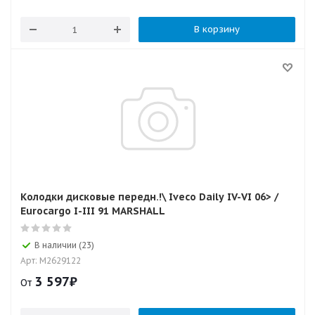
В корзину
Колодки дисковые передн.!\ Iveco Daily IV-VI 06> /
Eurocargo I-III 91 MARSHALL
В наличии (23)
Арт: M2629122
3 597
₽
От