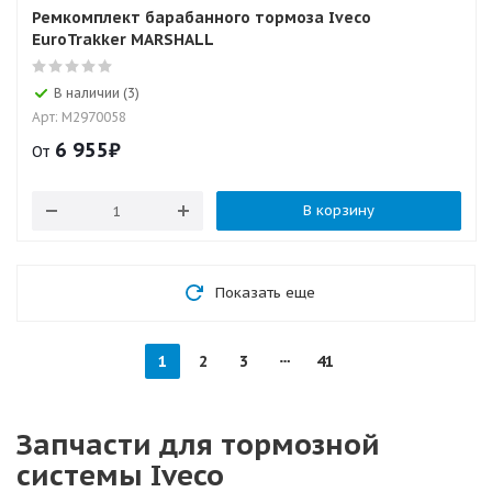
Ремкомплект барабанного тормоза Iveco
EuroTrakker MARSHALL
В наличии (3)
Арт: M2970058
6 955
₽
От
В корзину
Показать еще
1
2
3
41
Запчасти для тормозной
системы Iveco