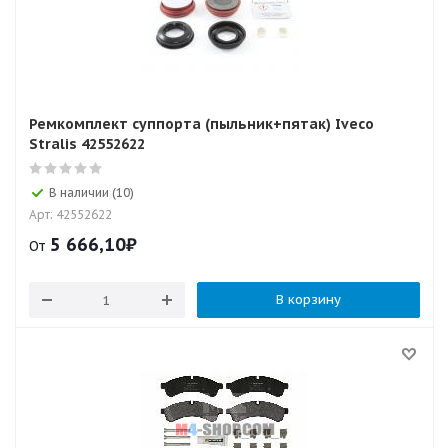
Ремкомплект суппорта (пыльник+пятак) Iveco
Stralis 42552622
В наличии (10)
Арт: 42552622
5 666,10
₽
От
В корзину