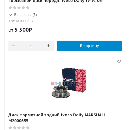
Тормозной диск передн. Iveco Daily IV-VI 06-
В наличии (8)
Арт: M2000657
5 500
₽
От
В корзину
Диск тормозной задний Iveco Daily MARSHALL
M2000655