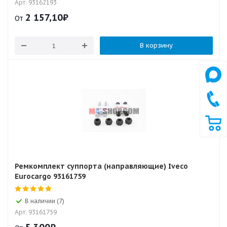
Арт: 93162193
2 157,10
₽
От
В корзину
Ремкомплект суппорта (направляющие) Iveco
Eurocargo 93161759
В наличии (7)
Арт: 93161759