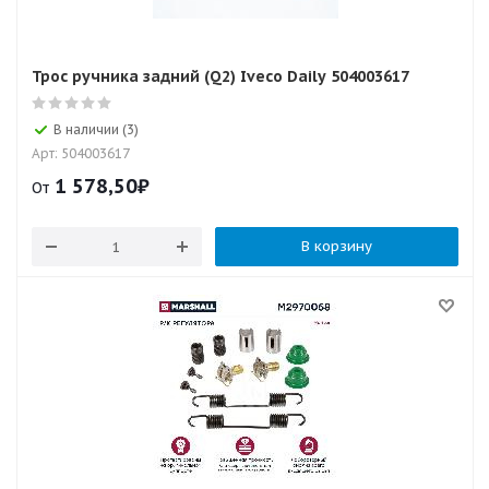
Трос ручника задний (Q2) Iveco Daily 504003617
В наличии (3)
Арт: 504003617
1 578,50
₽
От
В корзину