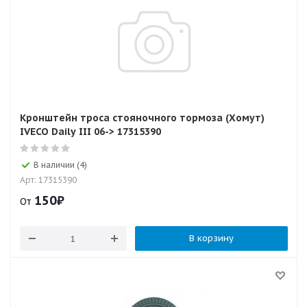
Кронштейн троса стояночного тормоза (Хомут)
IVECO Daily III 06-> 17315390
В наличии (4)
Арт: 17315390
150
₽
От
В корзину