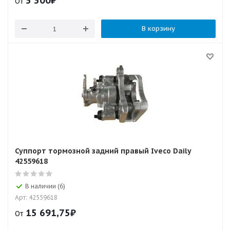
5 300
₽
От
В корзину
Суппорт тормозной задний правый Iveco Daily
42559618
В наличии (6)
Арт: 42559618
15 691,75
₽
От