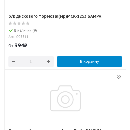
р/к дискового тормоза!(мр)MCK-1253 SAMPA
В наличии (9)
Арт: 095511
394
₽
От
В корзину