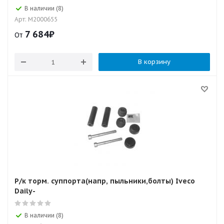
В наличии (8)
Арт: M2000655
7 684
₽
От
В корзину
Р/к торм. суппорта(напр, пыльники,болты) Iveco
Daily-
В наличии (8)