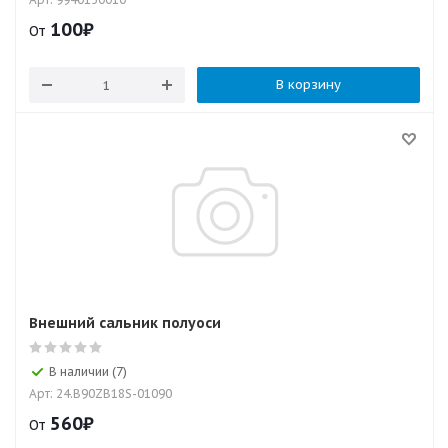
100
₽
От
В корзину
Внешний сальник полуоси
В наличии (7)
Арт: 24.B90ZB18S-01090
560
₽
От