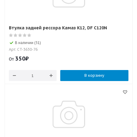
Втулка задней рессора Камаз К12, DF C120N
В наличии (51)
Арт: CT-3630-76
350
₽
От
В корзину