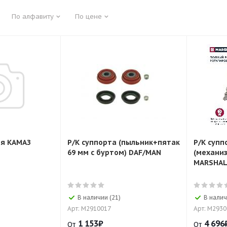
По алфавиту
По цене
я КАМАЗ
Р/К суппорта (пыльник+пятак
Р/К супп
69 мм с буртом) DAF/MAN
(механи
MARSHAL
В наличии (21)
В налич
Арт: M2910017
Арт: M293
1 153
₽
4 696
От
От