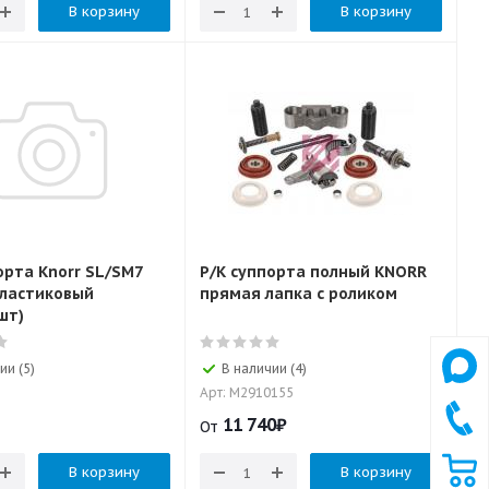
В корзину
В корзину
орта Knorr SL/SM7
Р/К суппорта полный KNORR
пластиковый
прямая лапка с роликом
шт)
ии (5)
В наличии (4)
Арт: M2910155
11 740
₽
От
В корзину
В корзину