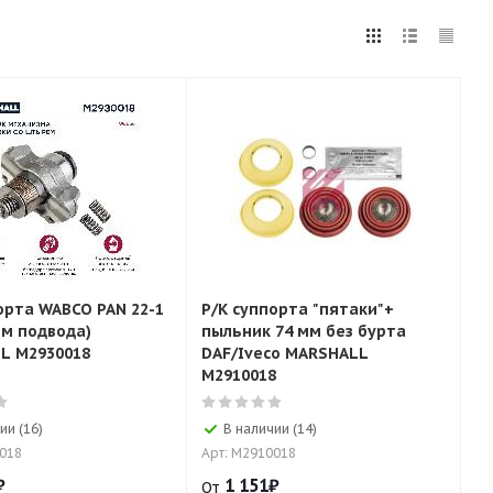
орта WABCO PAN 22-1
Р/К суппорта "пятаки"+
зм подвода)
пыльник 74 мм без бурта
L M2930018
DAF/Iveco MARSHALL
M2910018
ии (16)
В наличии (14)
0018
Арт: M2910018
₽
1 151
₽
От