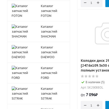
Каталог
запчастей
FOTON
Каталог
запчастей
SHACMAN
Каталог
запчастей
DAEWOO
Колодки диск 2
[247.6x109.5x30 
Каталог
полным установ
запчастей
FORD
В наличии (5)
Арт: SK29088OL
Каталог
запчастей
7 096
₽
От
SITRAK