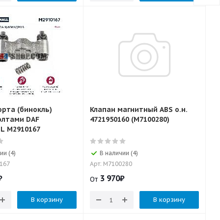
орта (бинокль)
Клапан магнитный ABS о.н.
олтами DAF
4721950160 (M7100280)
L M2910167
ии (4)
В наличии (4)
0167
Арт: M7100280
₽
3 970
₽
От
В корзину
В корзину