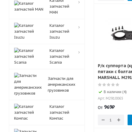
Каталог
запчастей
MAN
Каталог
запчастей
Isuzu
Каталог
запчастей
Scania
Р/к суппорта (
пятаки c болта
MARSHALL M291
Запчасти для
американских
грузовиков
В наличии (4)
Арт: M2910065
Каталог
969
₽
От
запчастей
Компас