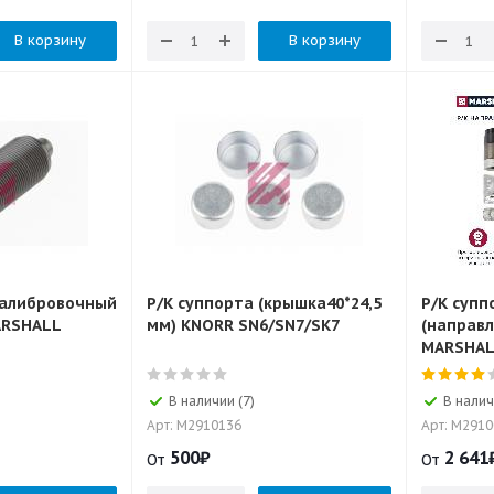
В корзину
В корзину
калибровочный
Р/К суппорта (крышка40*24,5
Р/К супп
ARSHALL
мм) KNORR SN6/SN7/SK7
(направ
MARSHA
В наличии (7)
В налич
Арт: M2910136
Арт: M291
500
₽
2 641
От
От