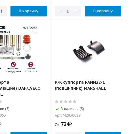
В корзину
В корзину
орта
Р/К суппорта PANN22-1
ляющие) DAF/IVECO
(подшипник) MARSHALL
LL
ии (5)
В наличии (5)
0053
Арт: M2930019
₽
734
₽
От