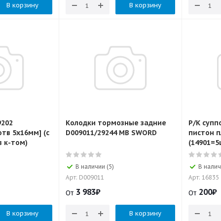
В корзину
В корзину
9202
Колодки тормозные задние
Р/К супп
отв 5х16мм] (с
D009011/29244 MB SWORD
пистон 
 к-том)
(14901=5
В наличии (5)
В налич
Арт: D009011
Арт: 16835
3 983
₽
200
₽
От
От
В корзину
В корзину