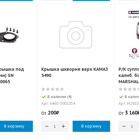
крышка под
Крышка шкворня верх КАМАЗ
Р/К супп
ми) SN
5490
калиб. б
0065
MARSHAL
В наличии (4)
В налич
Арт: 6460-3001054
Арт: M291
200
₽
3 160
От
От
В корзину
В корзину