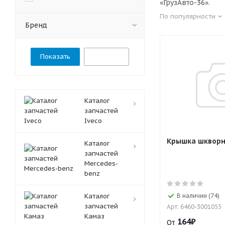
«ГрузАвто-36».
По популярности
Бренд
Сбросить
Каталог
запчастей
Iveco
Крышка шкворн
Каталог
запчастей
Mercedes-
benz
Каталог
В наличии (74)
запчастей
Арт: 6460-3001055
Камаз
164
₽
От