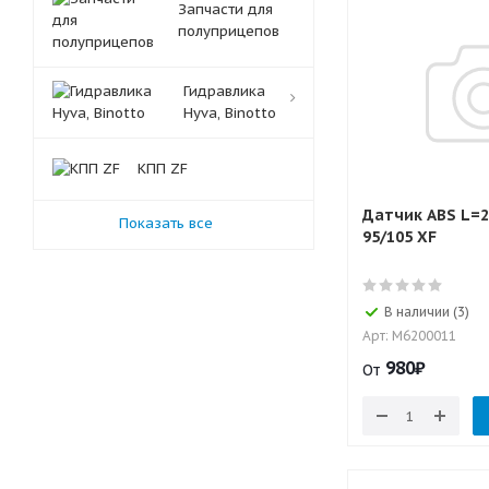
Запчасти для
полуприцепов
Гидравлика
Hyva, Binotto
КПП ZF
Датчик ABS L=2
Показать все
95/105 XF
В наличии (3)
Арт: M6200011
980
₽
От