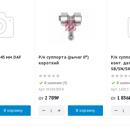
45 мм DAF
Р/к суппорта (рычаг 0°)
Р/к супп
короткий
конт. да
SB/SN/SK
В наличии (3)
В налич
Арт: M2910034
Арт: 16015
2 789
₽
1 836
От
От
В корзину
В корзину