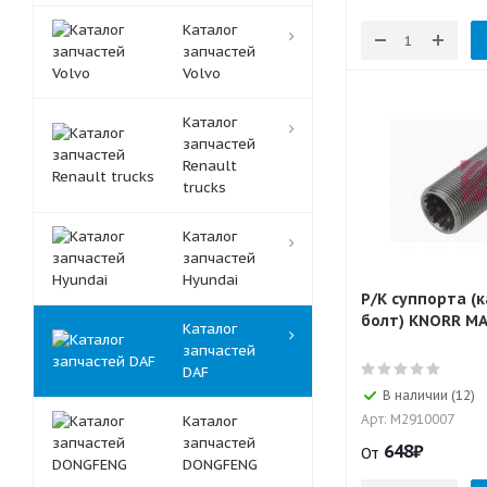
Каталог
запчастей
Volvo
Каталог
запчастей
Renault
trucks
Каталог
запчастей
Hyundai
Р/К суппорта (
болт) KNORR M
Каталог
запчастей
DAF
В наличии (12)
Арт: M2910007
Каталог
запчастей
648
₽
От
DONGFENG