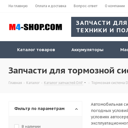
На главную
Оплата и доставка
Вопрос-ответ
О компании
ЗАПЧАСТИ ДЛЯ
ТЕХНИКИ И ПО
Каталог товаров
Аккумуляторы
Мас
Запчасти для тормозной си
Главная
-
Каталог
-
Каталог запчастей DAF
-
Тормозная система 
Автомобильная си
Фильтр по параметрам
погодных условий
условиях автосер
эксплуатационног
В наличии