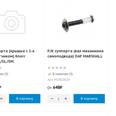
орта (крышка с 2-х
Р/К суппорта (вал механизма
тчиком) Knorr
самоподвода) DAF MARSHALL
/SL/SM.
ии (3)
В наличии (3)
Арт: M2910029
₽
648
₽
От
В корзину
В корзину