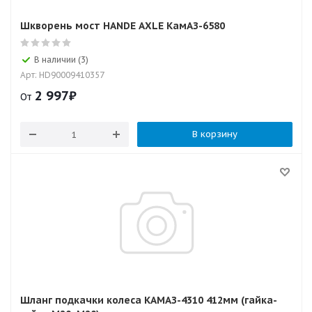
Шкворень мост HANDE AXLE КамАЗ-6580
В наличии (3)
Арт: HD90009410357
2 997
₽
От
В корзину
Шланг подкачки колеса КАМАЗ-4310 412мм (гайка-