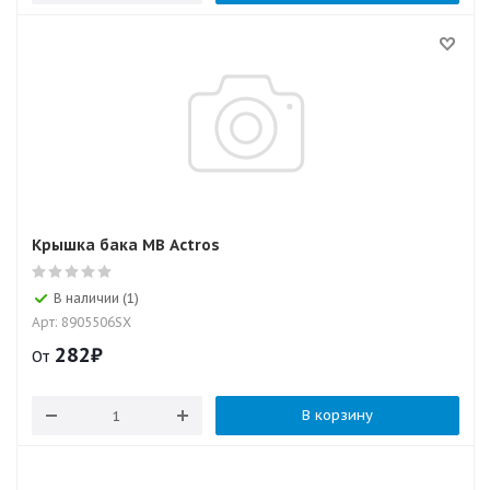
Крышка бака MB Actros
В наличии (1)
Арт: 8905506SX
282
₽
От
В корзину