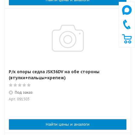
Р/к опоры седла JSK36DV на обе стороны
(втулки+пальцы+крепеж)
Под заказ
Арт: 091503
Найти цены и аналоги