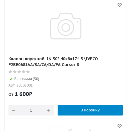
Клапан впускной! IN 30° 40x8x174.5 \IVECO
F2BE0681AA/BA/CA/DA/FA Cursor 8
В наличии (30)
Арт: 20802001
1 600
₽
От
В корзину