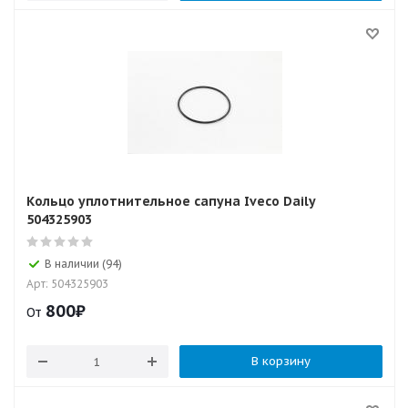
Кольцо уплотнительное сапуна Iveco Daily
504325903
В наличии (94)
Арт: 504325903
800
₽
От
В корзину