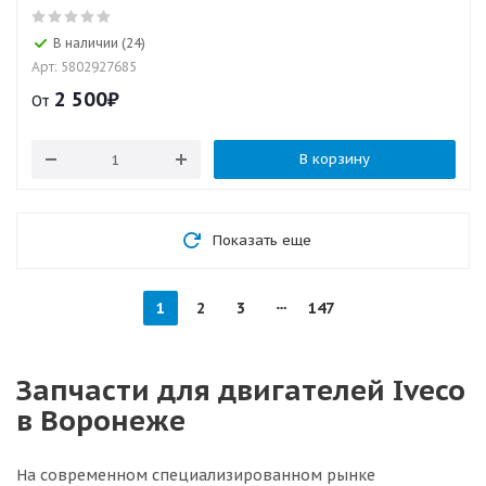
В наличии (24)
Арт: 5802927685
2 500
₽
От
В корзину
Показать еще
1
2
3
147
Запчасти для двигателей Iveco
в Воронеже
На современном специализированном рынке