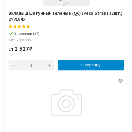
Вкладыш шатунный зеленые (Q6) Iveco Stralis (2шт.)
2991843
В наличии (54)
Арт: 2991843
2 327
₽
От
В корзину