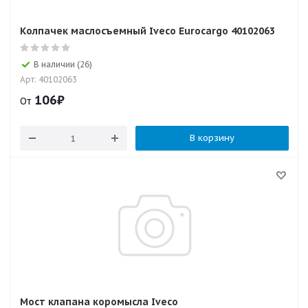
Колпачек маслосъемный Iveco Eurocargo 40102063
В наличии (26)
Арт: 40102063
106
₽
От
В корзину
Мост клапана коромысла Iveco