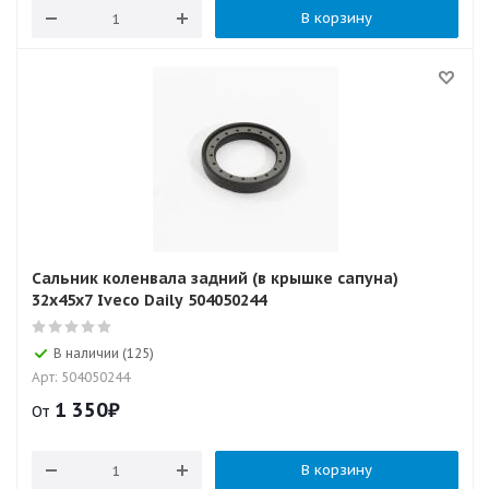
В корзину
Сальник коленвала задний (в крышке сапуна)
32х45х7 Iveco Daily 504050244
В наличии (125)
Арт: 504050244
1 350
₽
От
В корзину