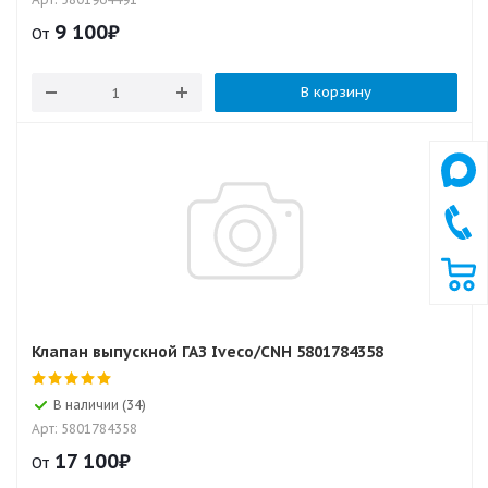
9 100
₽
От
В корзину
Клапан выпускной ГАЗ Iveco/CNH 5801784358
В наличии (34)
Арт: 5801784358
17 100
₽
От