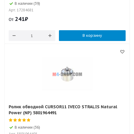
В наличии (39)
Арт: 17284681
241
₽
От
В корзину
Ролик обводной CURSOR11 IVECO STRALIS Natural
Power (NP) 5801964491
В наличии (36)
Арт: 5801964491