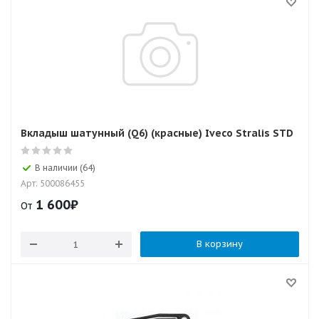
Вкладыш шатунный (Q6) (красные) Iveco Stralis STD
В наличии (64)
Арт: 500086455
1 600
₽
От
В корзину