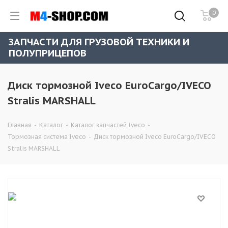
0
ЗАПЧАСТИ ДЛЯ ГРУЗОВОЙ ТЕХНИКИ И
ПОЛУПРИЦЕПОВ
Диск тормозной Iveco EuroCargo/IVECO
Stralis MARSHALL
Главная
-
Каталог
-
Каталог запчастей Iveco
-
Тормозная система Iveco
-
Диск тормозной Iveco EuroCargo/IVECO
Stralis MARSHALL