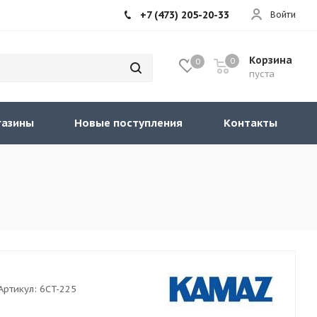
+7 (473) 205-20-33
Войти
Корзина
0
0
пуста
газины
Новые поступления
Контакты
Артикул:
6CT-225