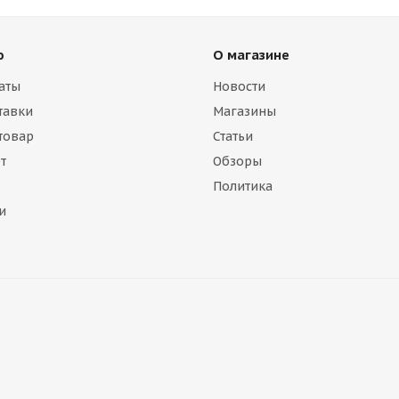
ю
О магазине
аты
Новости
тавки
Магазины
 товар
Статьи
т
Обзоры
Политика
и