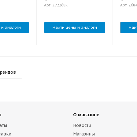
Арт: Z72268R
Арт: Z68
 и аналоги
Найти цены и аналоги
Най
брендов
ю
О магазине
аты
Новости
тавки
Магазины