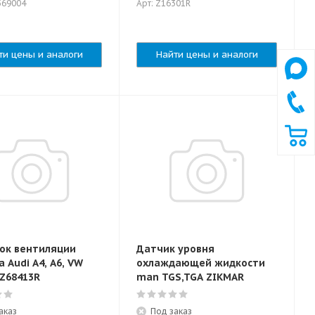
569004
Арт: Z16301R
ти цены и аналоги
Найти цены и аналоги
ок вентиляции
Датчик уровня
 Audi A4, A6, VW
охлаждающей жидкости
 Z68413R
man TGS,TGA ZIKMAR
аказ
Под заказ