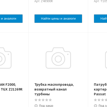
Арт: Z48900R
Арт: T10
 и аналоги
Найти цены и аналоги
Най
AN F2000,
Трубка маслопровода,
Патруб
TGA, TGL, TGS, TGX Z21269R
возвратный канал
картера
турбины
Passat
Под заказ
Под з