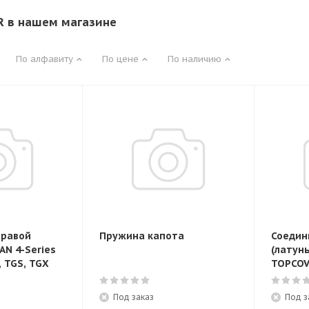
 в нашем магазине
По алфавиту
По цене
По наличию
правой
Пружина капота
Соедин
AN 4-Series
(латунь
, TGS, TGX
TOPCOV
Под заказ
Под з