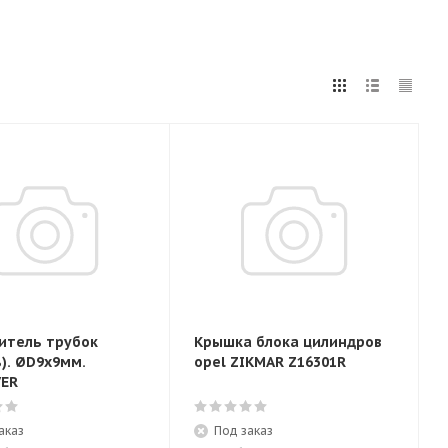
итель трубок
Крышка блока цилиндров
). ØD9x9мм.
opel ZIKMAR Z16301R
ER
аказ
Под заказ