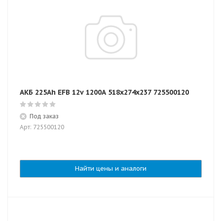
АКБ 225Ah EFB 12v 1200А 518х274х237 725500120
Под заказ
Арт: 725500120
Найти цены и аналоги