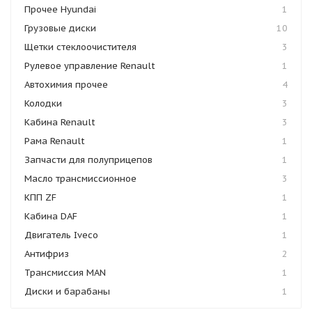
Прочее Hyundai
1
Грузовые диски
10
Щетки стеклоочистителя
3
Рулевое управление Renault
1
Автохимия прочее
4
Колодки
3
Кабина Renault
3
Рама Renault
1
Запчасти для полуприцепов
1
Масло трансмиссионное
3
КПП ZF
1
Кабина DAF
1
Двигатель Iveco
1
Антифриз
2
Трансмиссия MAN
1
Диски и барабаны
1