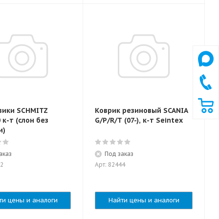
вики SCHMITZ
Коврик резиновый SCANIA
 к-т (слон без
G/P/R/T (07-), к-т Seintex
и)
аказ
Под заказ
62
Арт: 82444
ти цены и аналоги
Найти цены и аналоги