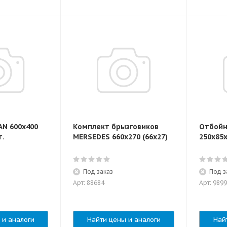
AN 600x400
Комплект брызговиков
Отбойн
т.
MERSEDES 660х270 (66х27)
250х85
Под заказ
Под з
Арт: 88684
Арт: 989
 и аналоги
Найти цены и аналоги
Най