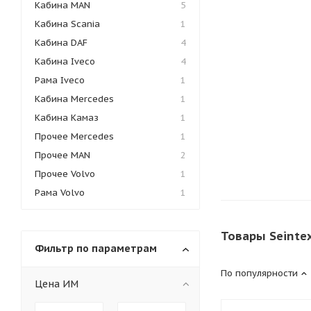
Кабина MAN
5
Кабина Scania
1
Кабина DAF
4
Кабина Iveco
4
Рама Iveco
1
Кабина Mercedes
1
Кабина Камаз
1
Прочее Mercedes
1
Прочее MAN
2
Прочее Volvo
1
Рама Volvo
1
Товары Seinte
Фильтр по параметрам
По популярности
Цена ИМ