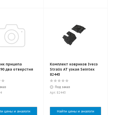
ик прицепа
Комплект ковриков Iveco
х90 два отверстия
Stralis AT узкая Seintex
82443
аказ
Под заказ
94
Арт: 82443
ти цены и аналоги
Найти цены и аналоги