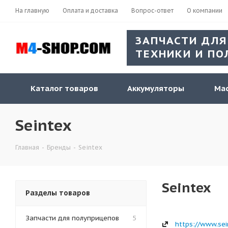
На главную
Оплата и доставка
Вопрос-ответ
О компании
ЗАПЧАСТИ ДЛЯ
ТЕХНИКИ И ПО
Каталог товаров
Аккумуляторы
Мас
Seintex
Главная
-
Бренды
-
Seintex
Seintex
Разделы товаров
Запчасти для полуприцепов
5
https://www.sei