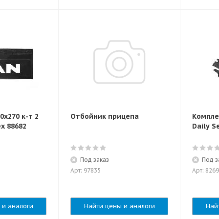
0x270 к-т 2
Отбойник прицепа
Компле
x 88682
Daily S
Под заказ
Под з
Арт: 97835
Арт: 826
 и аналоги
Найти цены и аналоги
Най