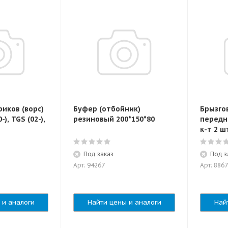
иков (ворс)
Буфер (отбойник)
Брызго
), TGS (02-),
резиновый 200*150*80
передн
к-т 2 ш
Под заказ
Под з
Арт: 94267
Арт: 886
 и аналоги
Найти цены и аналоги
Най