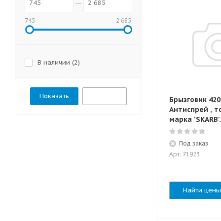
745
2 685
В наличии (
2
)
Сбросить
Брызговик 420
Антиспрей , т
марка 'SKARB'.
Под заказ
Арт: 71923
Найти цены