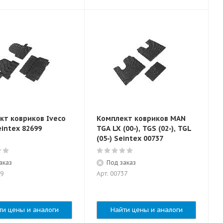
кт ковриков Iveco
Комплект ковриков MAN
eintex 82699
TGA LX (00-), TGS (02-), TGL
(05-) Seintex 00737
аказ
Под заказ
99
Арт: 00737
ти цены и аналоги
Найти цены и аналоги