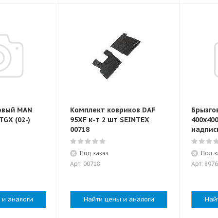
овый MAN
Комплект ковриков DAF
Брызго
TGX (02-)
95XF к-т 2 шт SEINTEX
400x400
00718
надпис
Под заказ
Под з
Арт: 00718
Арт: 897
 и аналоги
Найти цены и аналоги
Най