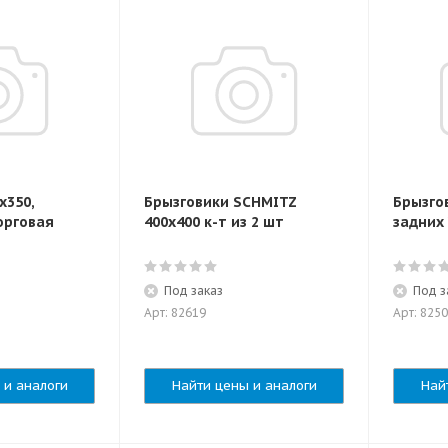
х350,
Брызговики SCHMITZ
Брызго
орговая
400x400 к-т из 2 шт
задних 
Под заказ
Под з
Арт: 82619
Арт: 825
 и аналоги
Найти цены и аналоги
Най