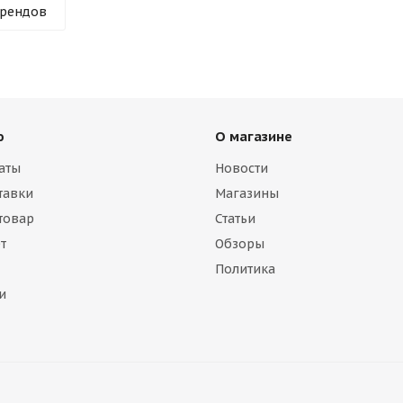
брендов
ю
О магазине
аты
Новости
тавки
Магазины
 товар
Статьи
т
Обзоры
Политика
и