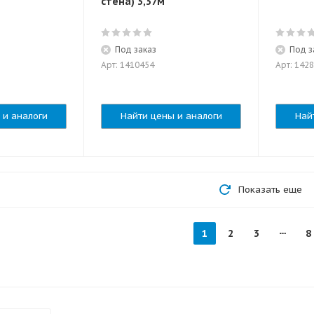
стена) 3,37м
Под заказ
Под з
Арт: 1410454
Арт: 142
 и аналоги
Найти цены и аналоги
Най
Показать еще
1
2
3
8