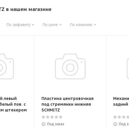
Z в нашем магазине
По алфавиту
По цене
По наличию
й левый
Пластина центровочная
Механи
белый пов. с
под стремянки нижняя
задний
им штекером
SCHMITZ
Под заказ
Под з