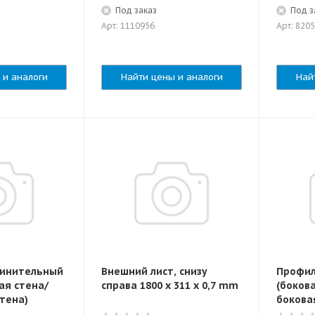
Под заказ
Под з
Арт: 1110956
Арт: 820
 и аналоги
Найти цены и аналоги
Най
динительный
Внешний лист, снизу
Профил
ая стена/
справа 1800 x 311 x 0,7 mm
(боков
тена)
бокова