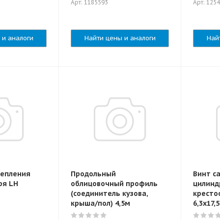
Арт: 1185593
Арт: 125
 и аналоги
Найти цены и аналоги
Най
репления
Продольный
Винт с
ря LH
облицовочный профиль
цилинд
(cоединитель кузова,
кресто
крыша/пол) 4,5м
6,3х17,