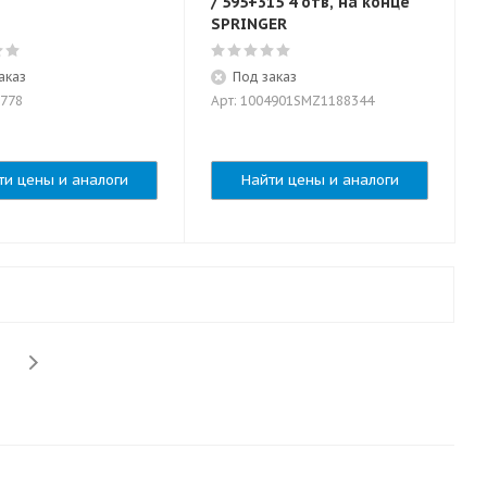
/ 595+315 4 отв, на конце
SPRINGER
аказ
Под заказ
8778
Арт: 1004901SMZ1188344
ти цены и аналоги
Найти цены и аналоги