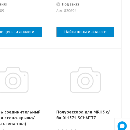
аказ
Под заказ
589
Арт: 820694
ти цены и аналоги
Найти цены и аналоги
ь соединительный
Полурессора для MRH3 с/
ая стена-крыша/
бл 011371 SCHMITZ
я стена-пол)