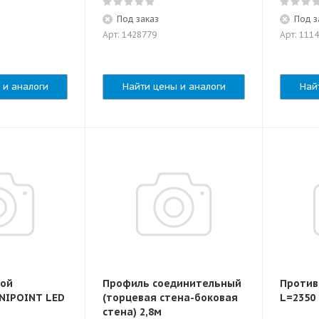
Под заказ
Под з
Арт: 1428779
Арт: 111
 и аналоги
Найти цены и аналоги
Най
вой
Профиль соединительный
Против
NIPOINT LED
(торцевая стена-боковая
L=2350
стена) 2,8м