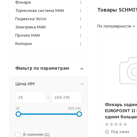
Фонари
2
Товары SCHMIT
Тормозная система MAN
1
Подвеска Volvo
1
По популярности
Электрика MAN
1
Прочее MAN
1
Колодки
1
Фильтр по параметрам
Цена ИМ
Фонарь задни
28
269 291
EUROPOINT II 
одним больш
Под заказ
В наличии (
1
)