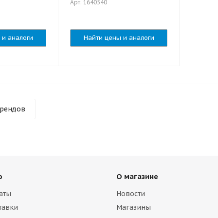
Арт: 1640540
 и аналоги
Найти цены и аналоги
брендов
ю
О магазине
аты
Новости
тавки
Магазины