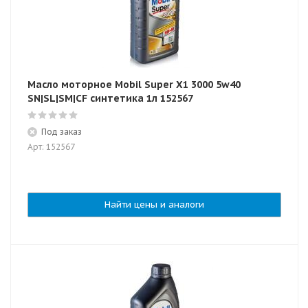
Масло моторное Mobil Super X1 3000 5w40
SN|SL|SM|CF синтетика 1л 152567
Под заказ
Арт: 152567
Найти цены и аналоги