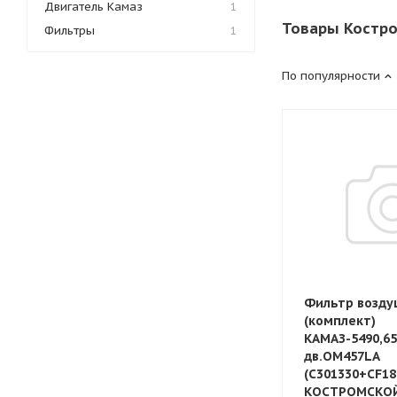
Двигатель Камаз
1
Товары Костро
Фильтры
1
По популярности
Фильтр возд
(комплект)
КАМАЗ-5490,65
дв.OM457LA
(C301330+CF18
КОСТРОМСКО