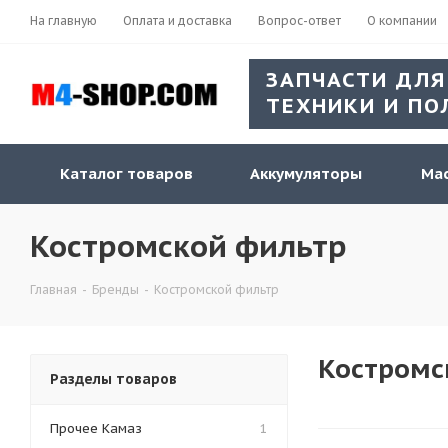
На главную
Оплата и доставка
Вопрос-ответ
О компании
ЗАПЧАСТИ ДЛЯ
ТЕХНИКИ И ПО
Каталог товаров
Аккумуляторы
Мас
Костромской фильтр
Главная
-
Бренды
-
Костромской фильтр
Костромс
Разделы товаров
Прочее Камаз
1