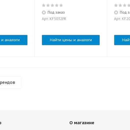
Под заказ
Под з
Арт: KF5032PR
Арт: KF2
 и аналоги
Найти цены и аналоги
Най
брендов
ю
О магазине