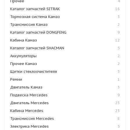
Прочее
4
Каталог запчастей SITRAK
16
Тормозная система Камаз
3
Трансмиссия Камаз
2
Каталог запчастей DONGFENG
9
Кабина Камаз
12
Каталог запчастей SHACMAN
5
Аккумуляторы
2
Прочее Камаз
2
Щетки стеклоочистителя
3
Ремни
1
Двигатель Камаз
3
Подвеска Mercedes
9
Двигатель Mercedes
23
Кабина Mercedes
23
Трансмиссия Mercedes
8
Электрика Mercedes
5