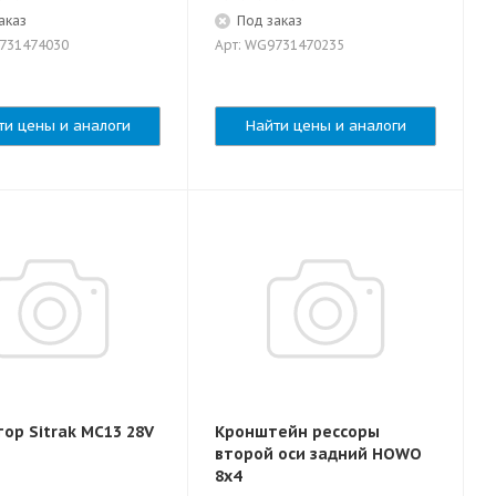
аказ
Под заказ
9731474030
Арт: WG9731470235
ти цены и аналоги
Найти цены и аналоги
ор Sitrak MC13 28V
Кронштейн рессоры
второй оси задний HOWO
8x4