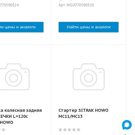
9770590324
Арт: WG9770590320
ти цены и аналоги
Найти цены и аналоги
а колесная задняя
Стартер SITRAK HOWO
СЕЧКИ L=120с
MC11/MC13
 HOWO