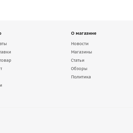
ю
О магазине
аты
Новости
тавки
Магазины
 товар
Статьи
т
Обзоры
Политика
и