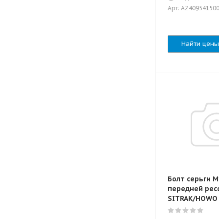
Арт: AZ40954150
Найти цены
Болт серьги M
передней рес
SITRAK/HOWO