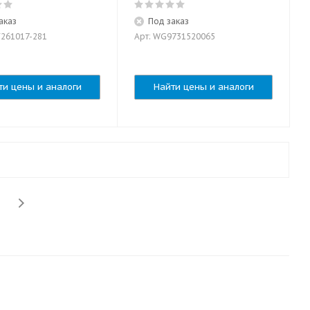
аказ
Под заказ
V261017-281
Арт: WG9731520065
ти цены и аналоги
Найти цены и аналоги