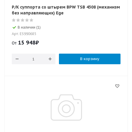
Р/К суппорта со штырем BPW TSB 4308 (механизм
без направляющих) Ege
В наличии (1)
Арт: ES990685
15 948
₽
От
В корзину