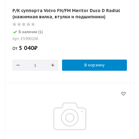
Р/К суппорта Volvo FH/FM Meritor Duco D Radial
(нажимная вилка, втулки и подшипники)
В наличии (1)
Арт: ES990206
5 040
₽
От
В корзину