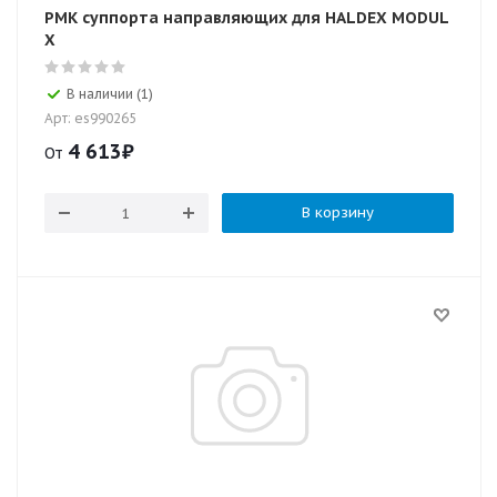
РМК суппорта направляющих для HALDEX MODUL
X
В наличии (1)
Арт: es990265
4 613
₽
От
В корзину