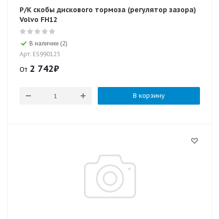
Р/К скобы дискового тормоза (регулятор зазора)
Volvo FH12
В наличии (2)
Арт: ES990125
2 742
₽
От
В корзину