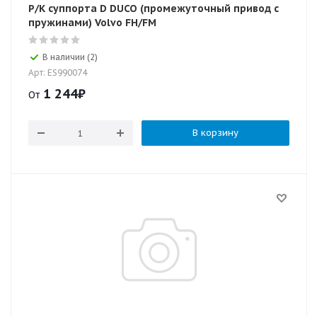
Р/К суппорта D DUCO (промежуточный привод с
пружинами) Volvo FH/FM
В наличии (2)
Арт: ES990074
1 244
₽
От
В корзину