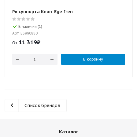
Рк суппорта Knorr Ege fren
В наличии (1)
Арт: ES990880
11 319
₽
От
В корзину
Список брендов
Каталог