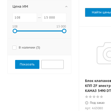
Цена ИМ
Найти цены
108
15 000
В наличии (
5
)
Сбросить
Блок клапано
КПП ZF элект
КАМАЗ 5490 D
Под заказ
Арт: 4.63080