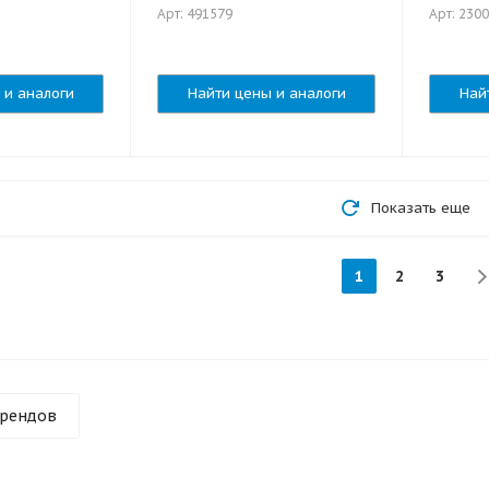
Арт: 491579
Арт: 230
 и аналоги
Найти цены и аналоги
Най
Показать еще
1
2
3
брендов