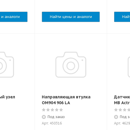
 и аналоги
Найти цены и аналоги
Най
й узел
Направляющая втулка
Датчик
OM904 906 LA
MB Actr
Под заказ
Под з
Арт: 450316
Арт: 462