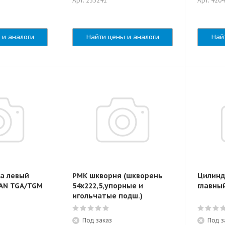
Арт: 253241
Арт: 420
 и аналоги
Найти цены и аналоги
Най
ла левый
РМК шкворня (шкворень
Цилинд
MAN TGA/TGM
54x222,5,упорные и
главны
игольчатые подш.)
Под заказ
Под з