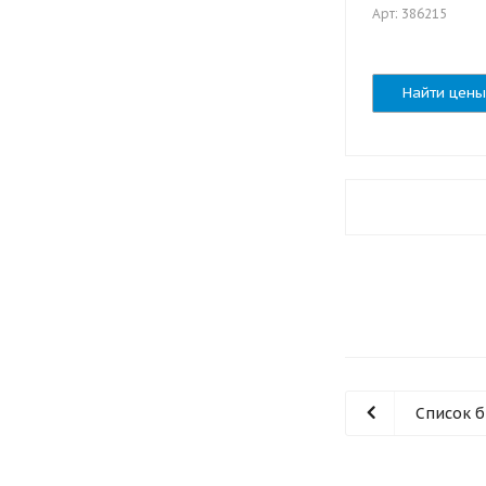
Арт: 386215
Найти цены
Список 