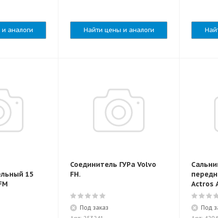
 и аналоги
Найти цены и аналоги
Най
Соединитель ГУРа Volvo
Сальни
льный 15
FH.
передн
FM
Actros 
Под заказ
Под з