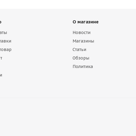
ю
О магазине
аты
Новости
тавки
Магазины
 товар
Статьи
т
Обзоры
Политика
и