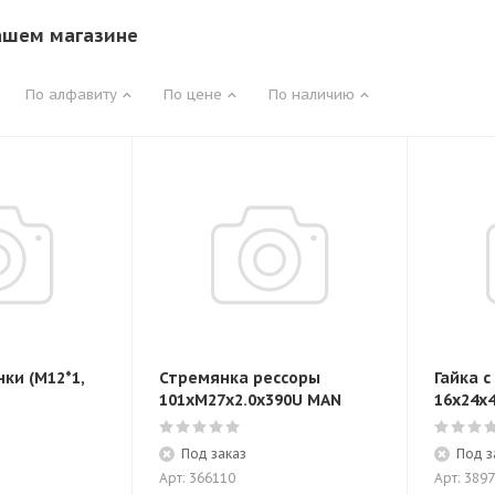
ашем магазине
По алфавиту
По цене
По наличию
ки (M12*1,
Стремянка рессоры
Гайка с
101xM27x2.0x390U MAN
16x24x
Под заказ
Под з
Арт: 366110
Арт: 389