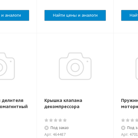
 и аналоги
Найти цены и аналоги
Най
в делителя
Крышка клапана
Пружин
ромагнитный
декомпрессора
моторн
T
Под заказ
Под з
Арт: 464487
Арт: 470