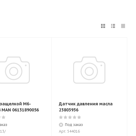
 защелкой M6-
Датчик давления масла
4 MAN 06131890056
23803936
аказ
Под заказ
713/
Арт: 544016