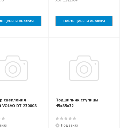
475
Арт: 1292304
ти цены и аналоги
Найти цены и аналоги
р сцепления
Подшипник ступицы
й VOLVO DT 230008
45x85x32
аказ
Под заказ