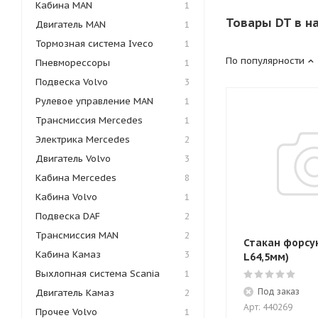
Кабина MAN
1
Товары DT в н
Двигатель MAN
1
Тормозная система Iveco
1
По популярности
Пневморессоры
1
Подвеска Volvo
3
Рулевое управление MAN
1
Трансмиссия Mercedes
1
Электрика Mercedes
2
Двигатель Volvo
3
Кабина Mercedes
8
Кабина Volvo
1
Подвеска DAF
2
Трансмиссия MAN
2
Стакан форсун
Кабина Камаз
3
L64,5мм)
Выхлопная система Scania
1
Под заказ
Двигатель Камаз
2
Арт: 440269
Прочее Volvo
1