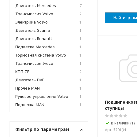
Двигатель Mercedes
7
Трансмиссия Volvo
2
Найти цены
Электрика Volvo
1
Двигатель Scania
1
Двигатель Renault
1
Подвеска Mercedes
1
Тормозная система Volvo
1
Трансмиссия Iveco
1
КПП ZF
2
Двигатель DAF
1
Прочее MAN
1
Рулевое управление Volvo
1
Подшипниковы
Подвеска MAN
1
ступицы
В наличии (1)
Фильтр по параметрам
Арт: 520194