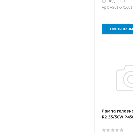
Под заказ
Арт: AS01-371601
Найти цены
Лампа головно
R2 55/50W P4