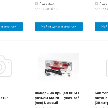
Под заказ
Под з
Арт: 112.08.69-01
Арт: 133
 и аналоги
Найти цены и аналоги
Най
Фонарь на прицеп KOGEL
Бак то
33104
разъем KRONE + указ. габ.
автоно
(лев) L левый
(20 ли