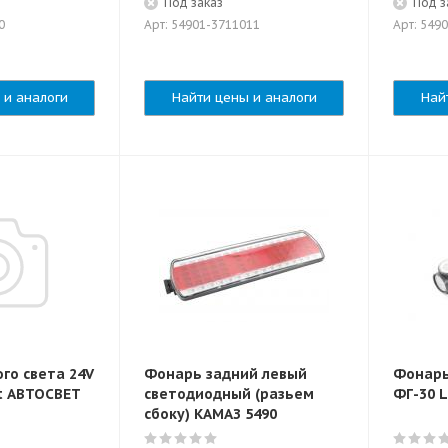
Под заказ
Под з
0
Арт: 54901-3711011
Арт: 549
 и аналоги
Найти цены и аналоги
Най
го света 24V
Фонарь задний левый
Фонарь 
5t АВТОСВЕТ
светодиодный (разьем
ФГ-30 
сбоку) КАМАЗ 5490