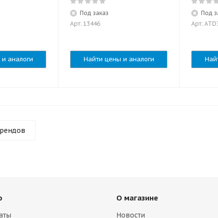
Под заказ
Под з
Арт: 13446
Арт: ATD
 и аналоги
Найти цены и аналоги
Най
брендов
ю
О магазине
аты
Новости