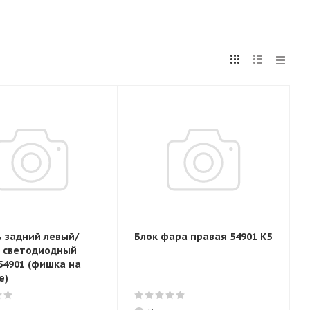
 задний левый/
Блок фара правая 54901 K5
 светодиодный
54901 (фишка на
е)