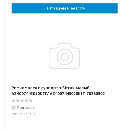
Найти цены и аналоги
Ремкомплект суппорта Sitrak малый
AZ4007443010KIT/ AZ4007443020KIT 70260302
Под заказ
Арт: 70260302