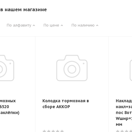
в нашем магазине
По алфавиту
По цене
По наличию
рмозных
Колодка тормозная в
Наклад
6520
сборе АККОР
накл+з
заклёпки)
пос 8от
Wшир=1
мм