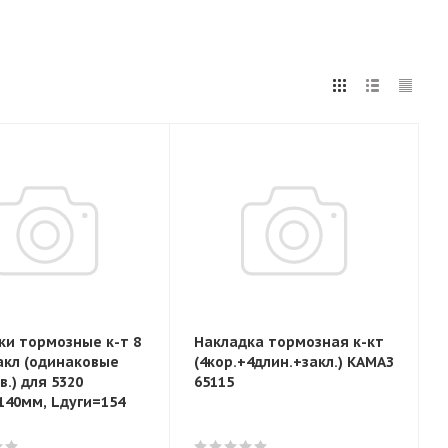
ки тормозные к-т 8
Накладка тормозная к-кт
акл (одинаковые
(4кор.+4длин.+закл.) КАМАЗ
в.) для 5320
65115
40мм, Lдуги=154