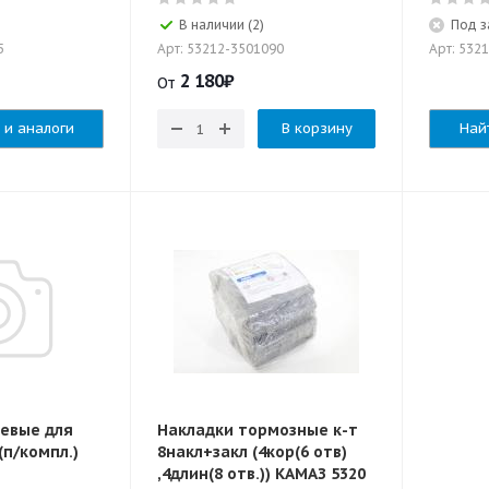
В наличии (2)
Под з
5
Арт: 53212-3501090
Арт: 532
2 180
₽
От
 и аналоги
В корзину
Най
евые для
Накладки тормозные к-т
(п/компл.)
8накл+закл (4кор(6 отв)
,4длин(8 отв.)) КАМАЗ 5320