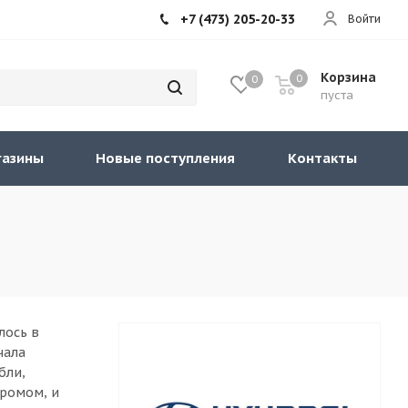
+7 (473) 205-20-33
Войти
Корзина
0
0
пуста
газины
Новые поступления
Контакты
лось в
чала
бли,
промом, и