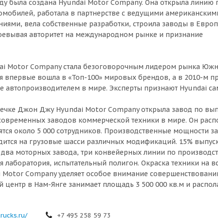
оду была создана Hyundai Motor Company. Она открыла линию 
омобилей, работала в партнерстве с ведущими американским
иями, вела собственные разработки, строила заводы в Европ
оевывая авторитет на международном рынке и признание
dai Motor Company стала безоговорочным лидером рынка Южн
я впервые вошла в «Топ-100» мировых брендов, а в 2010-м п
е автопроизводителем в мире. Эксперты признают Hyundai 
стечке Джон Джу Hyundai Motor Company открыла завод по вып
современных заводов коммерческой техники в мире. Он распо
ятся около 5 000 сотрудников. Производственные мощности за
ится на грузовые шасси различных модификаций. 15% выпуска
 два моторных завода, три конвейерных линии по производст
ая лаборатория, испытательный полигон. Окраска техники на 
i Motor Company уделяет особое внимание совершенствован
й центр в Нам-Янге занимает площадь 3 500 000 кв.м и распо
rucks.ru/
+7 495 258 59 73