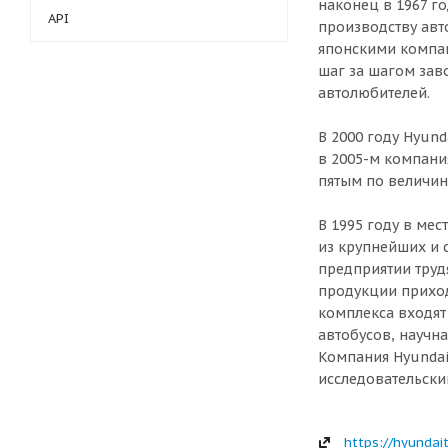
наконец в 1967 г
API
производству авт
японскими компан
шаг за шагом зав
автолюбителей.
В 2000 году Hyun
в 2005-м компани
пятым по величин
В 1995 году в ме
из крупнейших и 
предприятии труд
продукции приход
комплекса входят
автобусов, научн
Компания Hyunda
исследовательски
https://hyundait