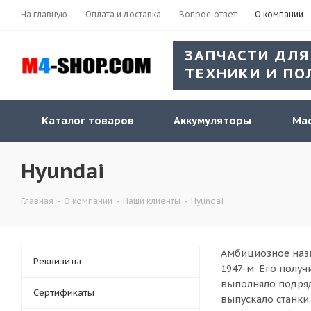
На главную
Оплата и доставка
Вопрос-ответ
О компании
ЗАПЧАСТИ ДЛЯ
ТЕХНИКИ И ПО
Каталог товаров
Аккумуляторы
Мас
Hyundai
Главная
-
О компании
-
Наши клиенты
-
Hyundai
Амбициозное назв
Реквизиты
1947-м. Его полу
выполняло подряд
Сертификаты
выпускало станки