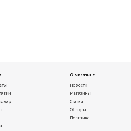
ю
О магазине
аты
Новости
тавки
Магазины
 товар
Статьи
т
Обзоры
Политика
и