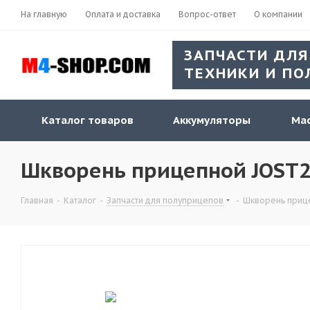
На главную
Оплата и доставка
Вопрос-ответ
О компании
ЗАПЧАСТИ ДЛЯ
ТЕХНИКИ И ПО
Каталог товаров
Аккумуляторы
Мас
Шкворень прицепной JOST2/
Главная
-
Каталог
-
Запчасти для полуприцепов
-
Шкворень прице