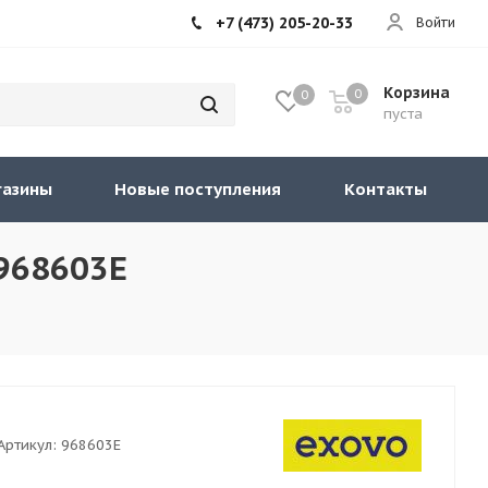
+7 (473) 205-20-33
Войти
Корзина
0
0
пуста
газины
Новые поступления
Контакты
 968603E
Артикул:
968603E