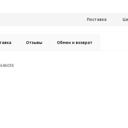
Поставка
Це
тавка
Отзывы
Обмен и возврат
968603E