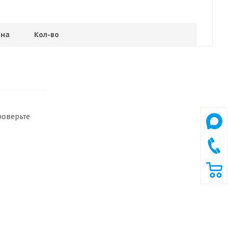
на
Кол-во
роверьте