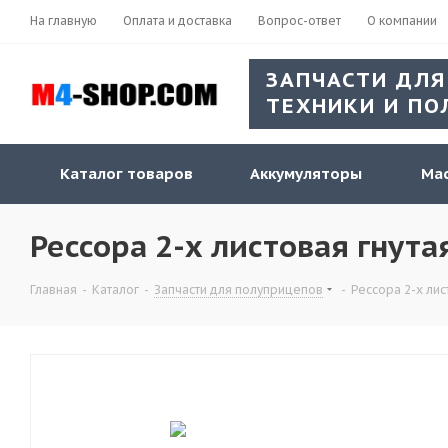
На главную
Оплата и доставка
Вопрос-ответ
О компании
ЗАПЧАСТИ ДЛЯ
ТЕХНИКИ И ПО
Каталог товаров
Аккумуляторы
Мас
Рессора 2-х листовая гнут
Главная
-
Каталог
-
Запчасти для полуприцепов
-
Рессора 2-х лис