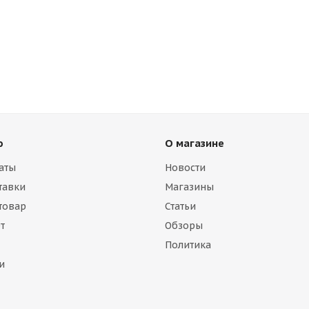
ю
О магазине
аты
Новости
тавки
Магазины
 товар
Статьи
т
Обзоры
Политика
и