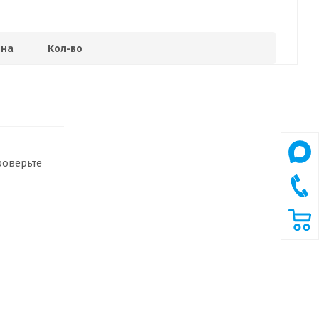
на
Кол-во
роверьте