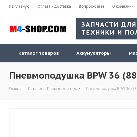
На главную
Оплата и доставка
Вопрос-ответ
О компании
ЗАПЧАСТИ ДЛЯ
ТЕХНИКИ И ПО
Каталог товаров
Аккумуляторы
Мас
Пневмоподушка BPW 36 (881
Главная
-
Каталог
-
Пневморессоры
-
Пневмоподушка BPW 36 (881