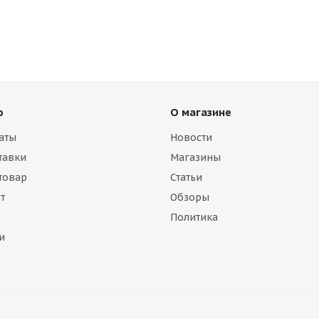
ю
О магазине
аты
Новости
тавки
Магазины
 товар
Статьи
т
Обзоры
Политика
и