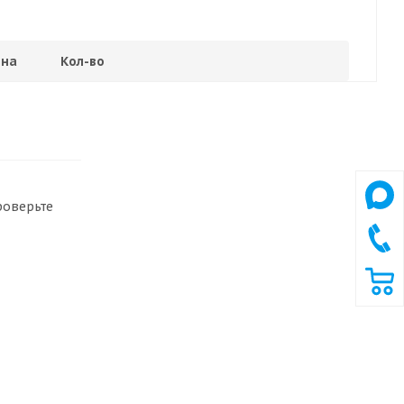
на
Кол-во
роверьте