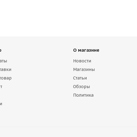
ю
О магазине
аты
Новости
тавки
Магазины
 товар
Статьи
т
Обзоры
Политика
и