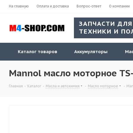
На главную
Оплата и доставка
Вопрос-ответ
О компании
ЗАПЧАСТИ ДЛЯ
ТЕХНИКИ И ПО
Каталог товаров
Аккумуляторы
Мас
Mannol масло моторное TS-
Главная
-
Каталог
-
Масла и автохимия
-
Масло моторное
-
Man