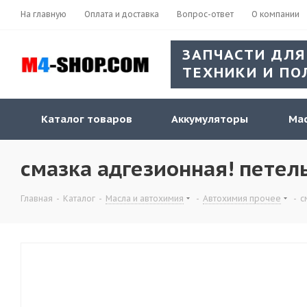
На главную
Оплата и доставка
Вопрос-ответ
О компании
ЗАПЧАСТИ ДЛЯ
ТЕХНИКИ И ПО
Каталог товаров
Аккумуляторы
Мас
смазка адгезионная! петел
Главная
-
Каталог
-
Масла и автохимия
-
Автохимия прочее
-
с