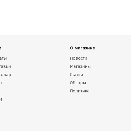
ю
О магазине
аты
Новости
тавки
Магазины
 товар
Статьи
т
Обзоры
Политика
и