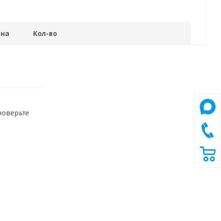
на
Кол-во
роверьте