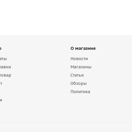
ю
О магазине
аты
Новости
тавки
Магазины
 товар
Статьи
т
Обзоры
Политика
и