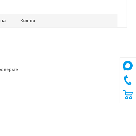
на
Кол-во
роверьте