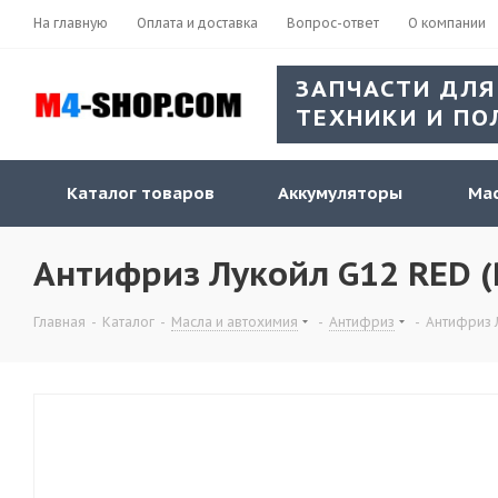
На главную
Оплата и доставка
Вопрос-ответ
О компании
ЗАПЧАСТИ ДЛЯ
ТЕХНИКИ И ПО
Каталог товаров
Аккумуляторы
Мас
Антифриз Лукойл G12 RED (
Главная
-
Каталог
-
Масла и автохимия
-
Антифриз
-
Антифриз 