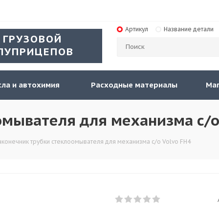
Артикул
Название детали
 ГРУЗОВОЙ
ЛУПРИЦЕПОВ
ла и автохимия
Расходные материалы
Ма
мывателя для механизма с/о
аконечник трубки стеклоомывателя для механизма с/о Volvo FH4