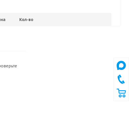
на
Кол-во
роверьте