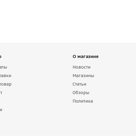
ю
О магазине
аты
Новости
тавки
Магазины
 товар
Статьи
т
Обзоры
Политика
и