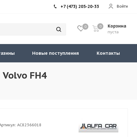
+7 (473) 205-20-33
Войти
Корзина
0
0
пуста
газины
Новые поступления
Контакты
 Volvo FH4
Артикул:
AC82366018