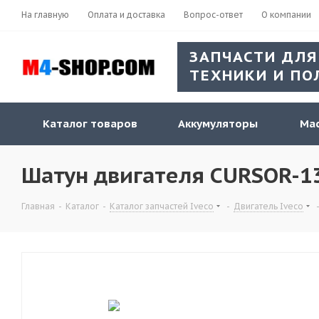
На главную
Оплата и доставка
Вопрос-ответ
О компании
ЗАПЧАСТИ ДЛЯ
ТЕХНИКИ И ПО
Каталог товаров
Аккумуляторы
Мас
Шатун двигателя CURSOR-13 
Главная
-
Каталог
-
Каталог запчастей Iveco
-
Двигатель Iveco