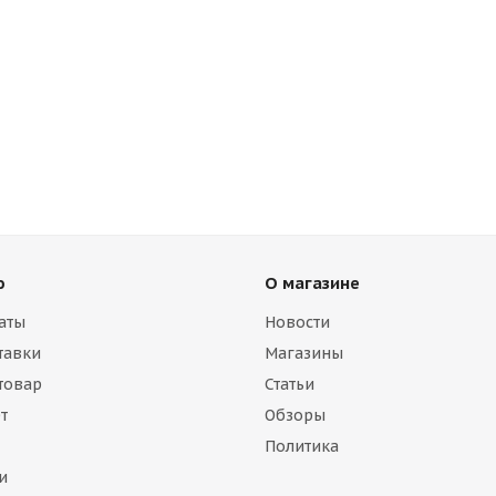
ю
О магазине
аты
Новости
тавки
Магазины
 товар
Статьи
т
Обзоры
Политика
и