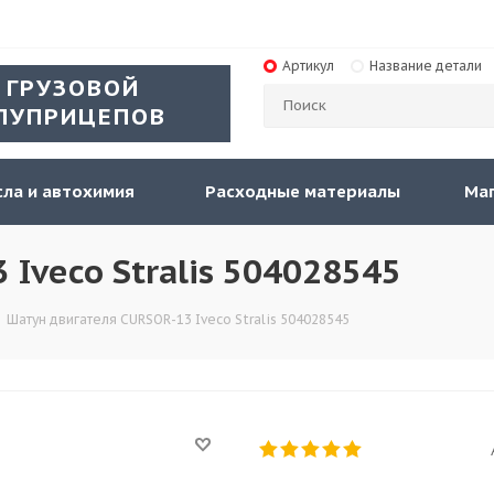
Артикул
Название детали
 ГРУЗОВОЙ
ЛУПРИЦЕПОВ
ла и автохимия
Расходные материалы
Ма
Iveco Stralis 504028545
-
Шатун двигателя CURSOR-13 Iveco Stralis 504028545