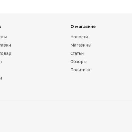
ю
О магазине
аты
Новости
тавки
Магазины
 товар
Статьи
т
Обзоры
Политика
и