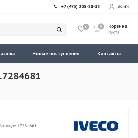
+7 (473) 205-20-33
Войти
Корзина
0
0
пуста
газины
Новые поступления
Контакты
17284681
Артикул:
17284681