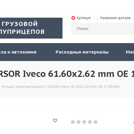
Артикул
Название детали
 ГРУЗОВОЙ
ЛУПРИЦЕПОВ
ла и автохимия
Расходные материалы
Ма
SOR Iveco 61.60x2.62 mm OE 
-
Кольцо уплотнительное CURSOR Iveco 61.60x2.62 mm OE 17284681