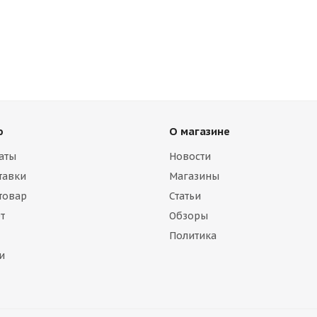
ю
О магазине
аты
Новости
тавки
Магазины
 товар
Статьи
т
Обзоры
Политика
и