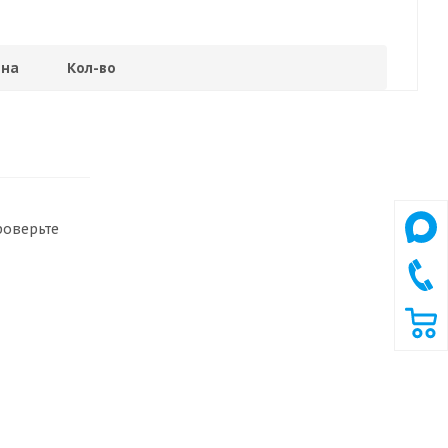
на
Кол-во
роверьте