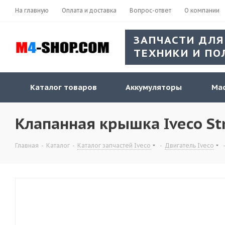
На главную
Оплата и доставка
Вопрос-ответ
О компании
ЗАПЧАСТИ ДЛЯ
ТЕХНИКИ И ПО
Каталог товаров
Аккумуляторы
Мас
Клапанная крышка Iveco Str
Главная
-
Каталог
-
Каталог запчастей Iveco
-
Двигатель Iveco