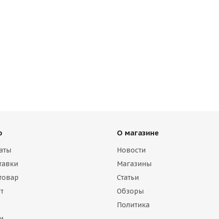
ю
О магазине
аты
Новости
тавки
Магазины
 товар
Статьи
т
Обзоры
Политика
и