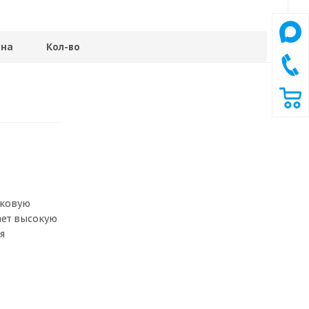
на
Кол-во
сковую
ает высокую
я