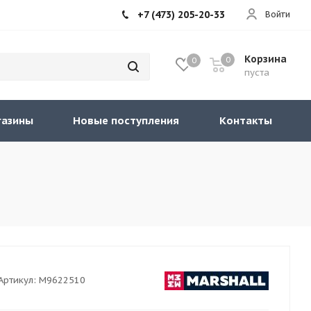
+7 (473) 205-20-33
Войти
Корзина
0
0
пуста
газины
Новые поступления
Контакты
Артикул:
M9622510