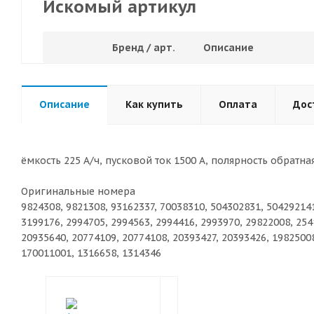
Искомый артикул
Бренд / арт.
Описание
Описание
Как купить
Оплата
Дос
ёмкость 225 А/ч, пусковой ток 1500 А, полярность обратна
Оригинальные номера
9824308, 9821308, 93162337, 70038310, 504302831, 50429214
3199176, 2994705, 2994563, 2994416, 2993970, 29822008, 254
20935640, 20774109, 20774108, 20393427, 20393426, 1982500
170011001, 1316658, 1314346