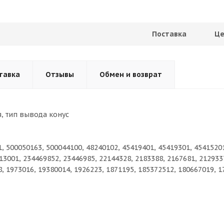
Поставка
Це
тавка
Отзывы
Обмен и возврат
я, тип вывода конус
1, 500050163, 500044100, 48240102, 45419401, 45419301, 4541520
13001, 234469852, 23446985, 22144328, 2183388, 2167681, 212933
8, 1973016, 19380014, 1926223, 1871195, 185372512, 180667019, 1