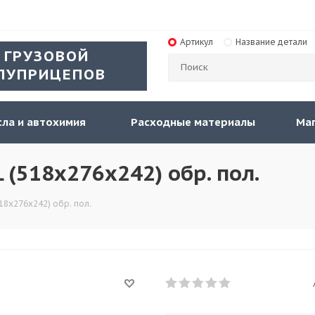
Артикул
Название детали
 ГРУЗОВОЙ
ЛУПРИЦЕПОВ
ла и автохимия
Расходные материалы
Ма
(518х276х242) обр. пол.
18х276х242) обр. пол.