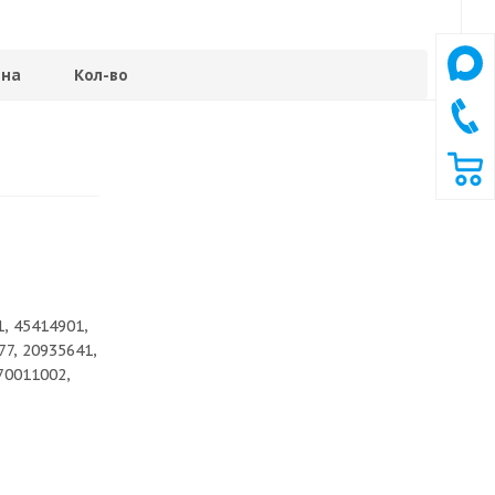
на
Кол-во
1, 45414901,
77, 20935641,
70011002,