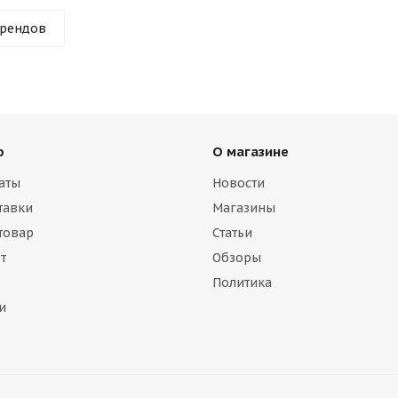
брендов
ю
О магазине
аты
Новости
тавки
Магазины
 товар
Статьи
т
Обзоры
Политика
и