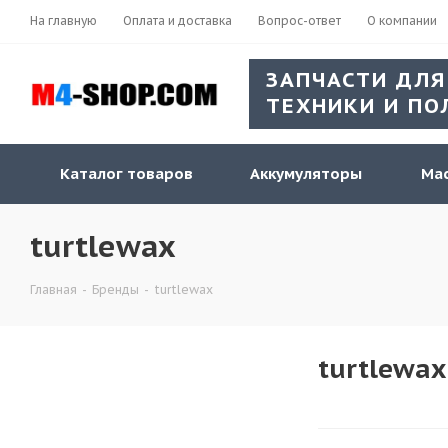
На главную
Оплата и доставка
Вопрос-ответ
О компании
ЗАПЧАСТИ ДЛЯ
ТЕХНИКИ И ПО
Каталог товаров
Аккумуляторы
Мас
turtlewax
Главная
-
Бренды
-
turtlewax
turtlewax