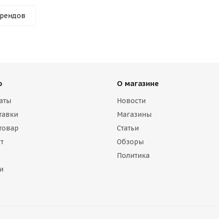
брендов
ю
О магазине
аты
Новости
тавки
Магазины
 товар
Статьи
т
Обзоры
Политика
и