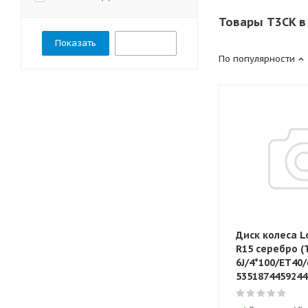
Товары T3CK в
Сбросить
По популярности
Диск колеса L
R15 серебро (
6J/4*100/ЕТ40/
5351874459244