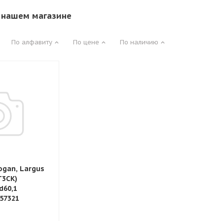
 нашем магазине
По алфавиту
По цене
По наличию
ogan, Largus
Т3СК)
d60,1
57321