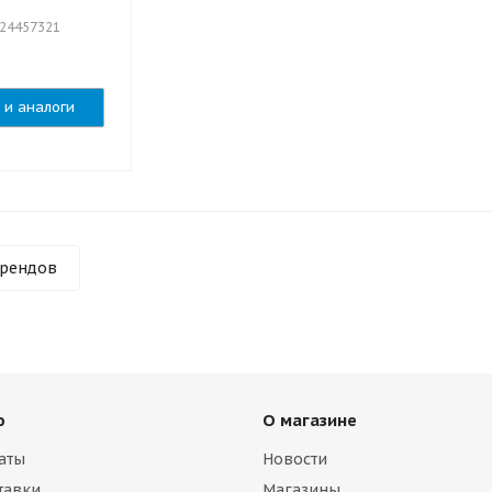
924457321
 и аналоги
брендов
ю
О магазине
аты
Новости
тавки
Магазины