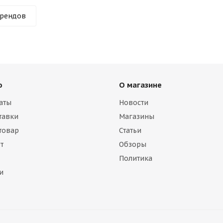
брендов
ю
О магазине
аты
Новости
тавки
Магазины
 товар
Статьи
т
Обзоры
Политика
и