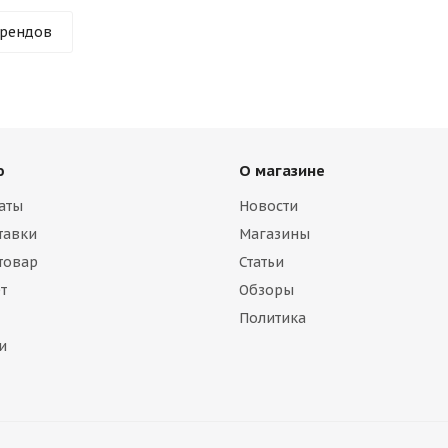
брендов
ю
О магазине
аты
Новости
тавки
Магазины
 товар
Статьи
т
Обзоры
Политика
и