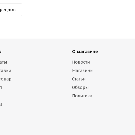
брендов
ю
О магазине
аты
Новости
тавки
Магазины
 товар
Статьи
т
Обзоры
Политика
и