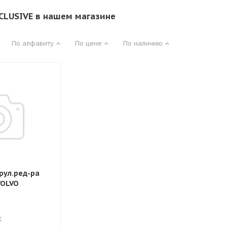
CLUSIVE в нашем магазине
По алфавиту
По цене
По наличию
рул.ред-ра
VOLVO
X