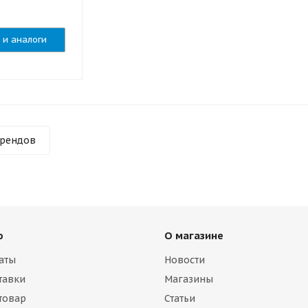
 и аналоги
брендов
ю
О магазине
аты
Новости
тавки
Магазины
 товар
Статьи