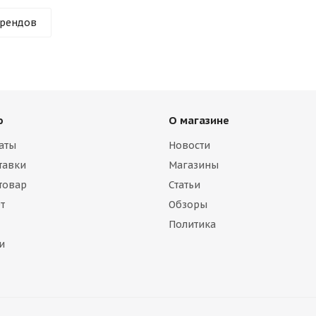
брендов
ю
О магазине
аты
Новости
тавки
Магазины
 товар
Статьи
т
Обзоры
Политика
и