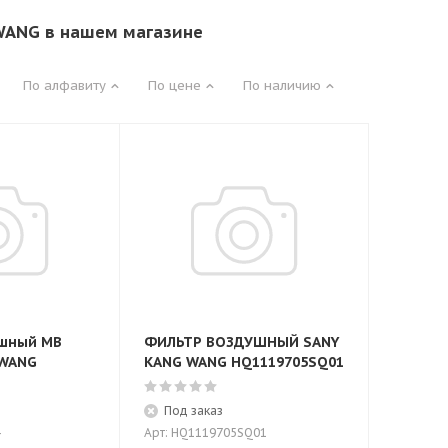
WANG в нашем магазине
По алфавиту
По цене
По наличию
ушный MB
ФИЛЬТР ВОЗДУШНЫЙ SANY
 WANG
KANG WANG HQ1119705SQ01
Под заказ
Арт: HQ1119705SQ01