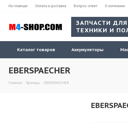
На главную
Оплата и доставка
Вопрос-ответ
О компании
ЗАПЧАСТИ ДЛЯ
ТЕХНИКИ И ПО
Каталог товаров
Аккумуляторы
Мас
EBERSPAECHER
Главная
-
Бренды
-
EBERSPAECHER
EBERSPAE