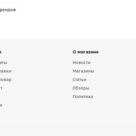
брендов
ю
О магазине
аты
Новости
тавки
Магазины
 товар
Статьи
т
Обзоры
Политика
и