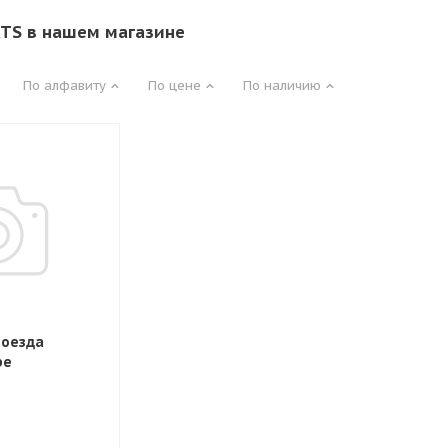
TS в нашем магазине
По алфавиту
По цене
По наличию
поезда
ре