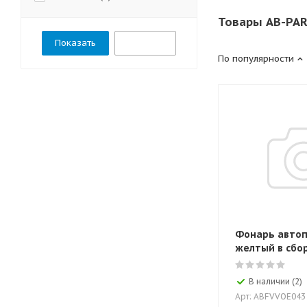
Товары AB-PAR
Сбросить
По популярности
Фонарь авто
желтый в сбо
В наличии (2)
Арт: ABFVVOE043