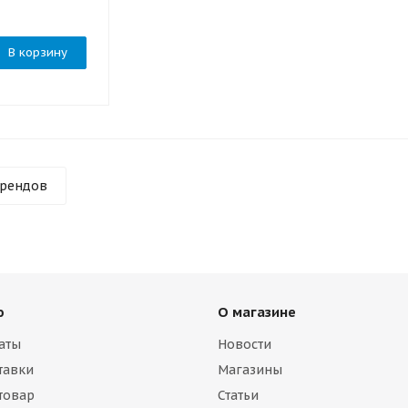
В корзину
брендов
ю
О магазине
аты
Новости
тавки
Магазины
 товар
Статьи