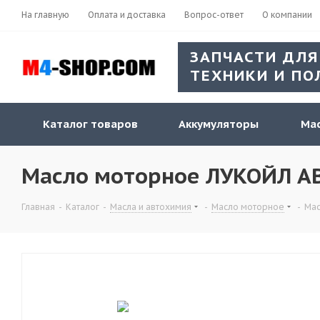
На главную
Оплата и доставка
Вопрос-ответ
О компании
ЗАПЧАСТИ ДЛЯ
ТЕХНИКИ И ПО
Каталог товаров
Аккумуляторы
Мас
Масло моторное ЛУКОЙЛ АВ
Главная
-
Каталог
-
Масла и автохимия
-
Масло моторное
-
Мас