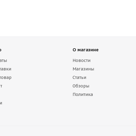
ю
О магазине
аты
Новости
тавки
Магазины
 товар
Статьи
т
Обзоры
Политика
и