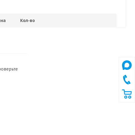
на
Кол-во
роверьте