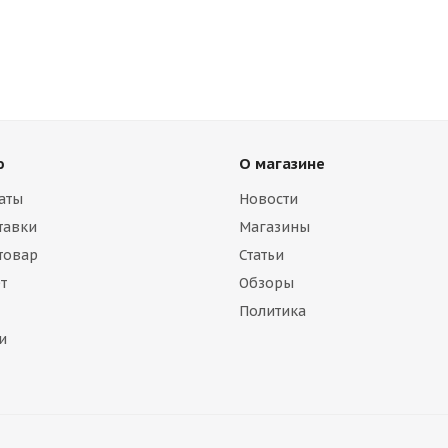
ю
О магазине
аты
Новости
тавки
Магазины
 товар
Статьи
т
Обзоры
Политика
и