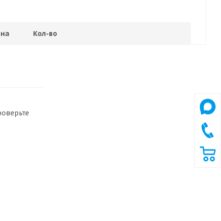
на
Кол-во
роверьте