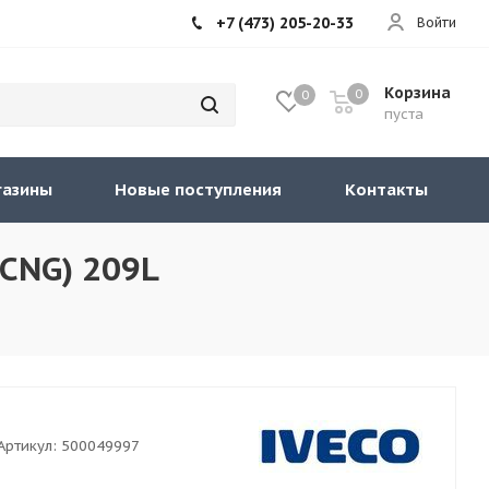
+7 (473) 205-20-33
Войти
Корзина
0
0
пуста
газины
Новые поступления
Контакты
(CNG) 209L
Артикул:
500049997