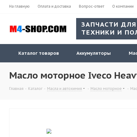
На главную
Оплата и доставка
Вопрос-ответ
О компании
ЗАПЧАСТИ ДЛЯ
ТЕХНИКИ И ПО
Каталог товаров
Аккумуляторы
Мас
Масло моторное Iveco Heavy
Главная
-
Каталог
-
Масла и автохимия
-
Масло моторное
-
Мас