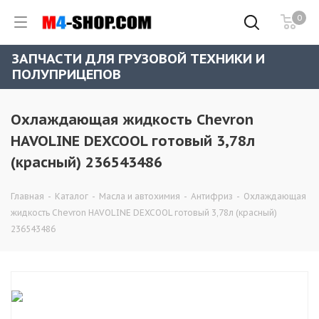
0
ЗАПЧАСТИ ДЛЯ ГРУЗОВОЙ ТЕХНИКИ И
ПОЛУПРИЦЕПОВ
Охлаждающая жидкость Chevron
HAVOLINE DEXCOOL готовый 3,78л
(красный) 236543486
Главная
-
Каталог
-
Масла и автохимия
-
Антифриз
-
Охлаждающая
жидкость Chevron HAVOLINE DEXCOOL готовый 3,78л (красный)
236543486